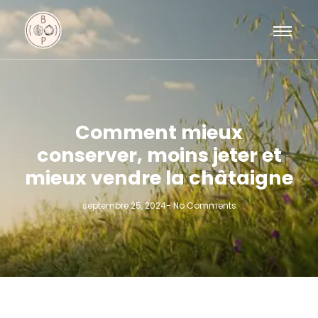
Comment mieux
conserver, moins jeter et
mieux vendre la châtaigne
septembre 25, 2024
-
No Comments